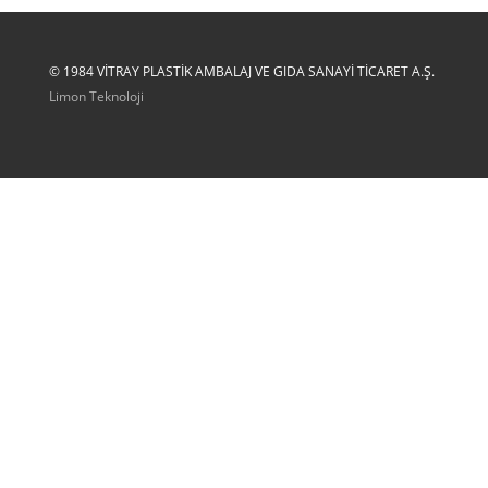
© 1984 VİTRAY PLASTİK AMBALAJ VE GIDA SANAYİ TİCARET A.Ş.
Limon Teknoloji